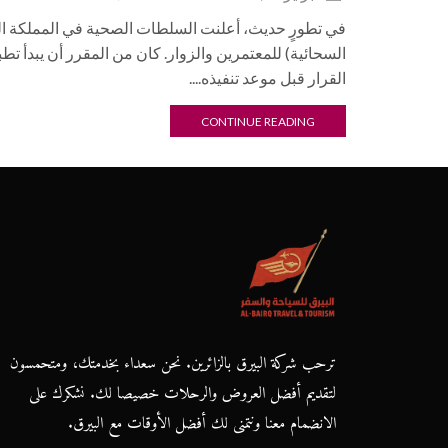
في تطورٍ حديث، أعلنت السلطات الصحية في المملكة ا
القرار قبل موعد تنفيذه....
CONTINUE READING
ترحب شركة البيرق بالزائرين. نحن سعداء بخدمتك، ومتحمسون
لتقديم أفضل العروض والرحلات خصيصا لك. نشكرك على
الانضمام معنا ونتمنى لك أفضل الأوقات مع البيرق.