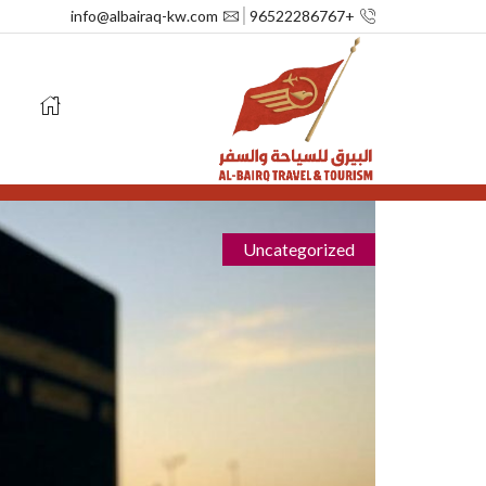
info@albairaq-kw.com
+96522286767
م
Uncategorized