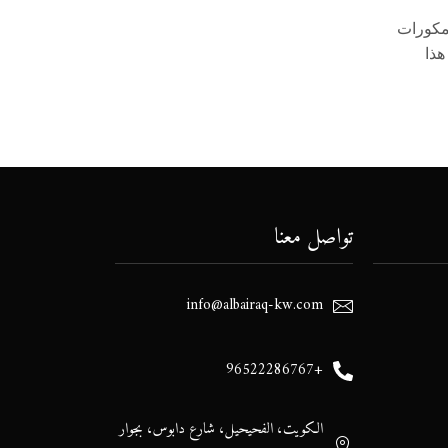
لمكورات
ت تعليق هذا
تواصل معنا
info@albairaq-kw.com
+96522286767
الكويت، الفحيحيل، شارع دابوس، بجوار