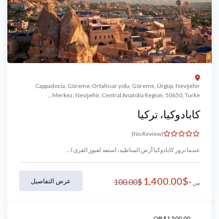
Cappadocia, Göreme-Ortahisar yolu, Göreme, Ürgüp, Nevşehir
Merkez, Nevşehir, Central Anatolia Region, 50650, Turke...
كابادوكيا، تركيا
(No Review)
عندما تزور كابادوكيا أرض المناطيد، استعد لعبور القرى ا...
1,400.00
$
-
$
100.00
عرض التفاصيل
من
Off
$
1,500.00