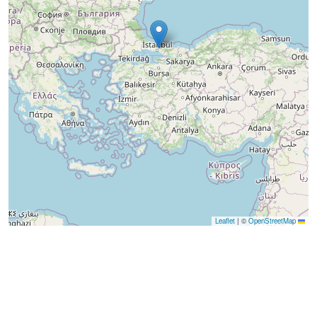
|
©
OpenStreetMap
Leaflet