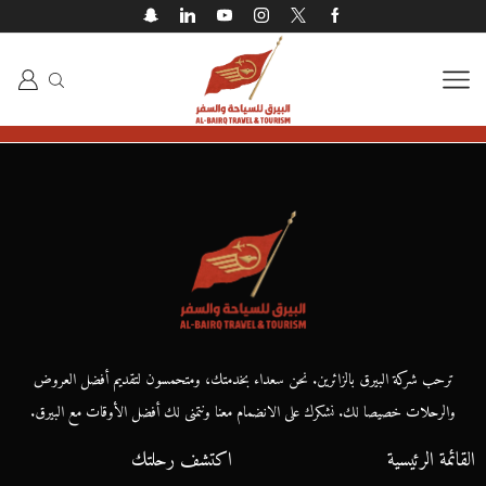
ترحب شركة البيرق بالزائرين. نحن سعداء بخدمتك، ومتحمسون لتقديم أفضل العروض
والرحلات خصيصا لك. نشكرك على الانضمام معنا ونتمنى لك أفضل الأوقات مع البيرق.
القائمة الرئيسية
اكتشف رحلتك