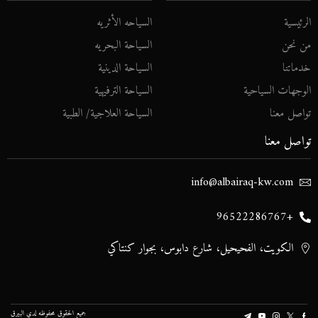
الرئيسية
السياحه الأثريه
من نحن
السياحة البحريه
خدماتنا
السياحة الدينية
الوجهات السياحية
السياحة الترفيهية
تواصل معنا
السياحة العلاجية/ الطبية
تواصل معنا
info@albairaq-kw.com
+96522286767
الكويت، الفحيحيل، شارع دابوس، بجوار كنتاكي
جميع الحقوق محفوظه لدي
البيرق