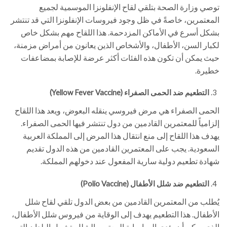
توصي وزارة الصحة بتلقي لقاح الإنفلونزا الموسمية لجميع
المعتمرين، خاصةً في ظل وجود فيروسات الإنفلونزا التي قد تنتشر
بشكل أسرع في الأماكن المزدحمة. هذا اللقاح مهم بشكل خاص
لكبار السن، الأطفال، والأشخاص الذين يعانون من أمراض مزمنة،
حيث يمكن أن تكون هذه الفئات أكثر عرضة للإصابة بمضاعفات
خطيرة.
التطعيم ضد الحمى الصفراء (Yellow Fever Vaccine)
الحمى الصفراء هي مرض فيروسي ينقله البعوض، ويعد هذا اللقاح
إلزامياً للمعتمرين القادمين من دول تنتشر فيها الحمى الصفراء.
يهدف هذا اللقاح إلى منع انتقال هذا المرض إلى المملكة العربية
السعودية. يجب على المعتمرين القادمين من هذه الدول تقديم
شهادة تطعيم دولية سارية المفعول عند دخولهم المملكة.
التطعيم ضد شلل الأطفال (Polio Vaccine)
يُطلب من المعتمرين القادمين من بعض الدول تلقي لقاح شلل
الأطفال. هذا التطعيم يهدف إلى الوقاية من فيروس شلل الأطفال،
الذي يمكن أن يؤدي إلى إصابة المعتمر بالشلل. تشمل البلدان التي