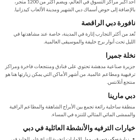
أحد أكبر مراكز التسوق في العالم، ويضم أكثر من 1200 متجر،
بالإضافة إلى حوض أسماك دبي الشهير ومدينة الألعاب كيدزانيا.
نافورة دبي الراقصة
تُعد من أكثر التجارب إثارة في المدينة، خاصة عند مشاهدتها في
الليل تحت أنوار برج خليفة والموسيقى العالمية.
نخلة جميرا
جزيرة صناعية مدهشة تحتوي على فنادق ومنتجعات فاخرة ومراكز
ترفيهية ومطاعم عالمية. من أشهر الأماكن التي يمكن زيارتها هنا هو
منتجع أتلانتس.
دبي مارينا
منطقة ساحلية رائعة تجمع بين الأبراج الشاهقة والمطاعم الراقية
والممشى المائي المثالي للتنزه في المساء.
خيارات الترفيه والأنشطة العائلية في دبي
زيارة
سكي دبي
في مول الإمارات لتجربة التزلج على الجليد في