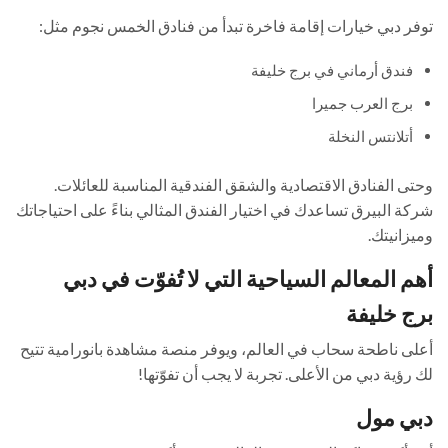
توفر دبي خيارات إقامة فاخرة تبدأ من فنادق الخمس نجوم مثل:
فندق أرماني في برج خليفة
برج العرب جميرا
أتلانتس النخلة
وحتى الفنادق الاقتصادية والشقق الفندقية المناسبة للعائلات.
شركة البيرق تساعدك في اختيار الفندق المثالي بناءً على احتياجاتك
وميزانيتك.
أهم المعالم السياحية التي لا تُفوّت في دبي
برج خليفة
أعلى ناطحة سحاب في العالم، ويوفر منصة مشاهدة بانورامية تتيح
لك رؤية دبي من الأعلى. تجربة لا يجب أن تفوّتها!
دبي مول